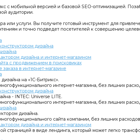
кс с мобильной версией и базовой SEO-оптимизацией. Позаб
вой аудитории.
а или услуги. Вы получите готовый инструмент для привлеч
чтениям и точно подведет посетителей к совершению целево
а
с конструктором дизайна
дизайна
едактором дизайна и интернет-магазином
сайта с продвижением в поисковиках
 заказа в интернет-магазине
а
 дизайна на «1C-Битрикс».
многофункционального интернет-магазина, без лишних расхо
с конструктором дизайна
йна - INTEC: Universe LITE.
многофункционального интернет-магазина, без лишних расхо
дизайна
уктором дизайна.
многофункционального сайта компании, без лишних расходов
едактором дизайна и интернет-магазином
овой страницей в виде лендинга, который может легко тран