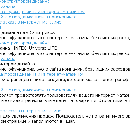
с конструктором дизайна
дизайна
едактором дизайна и интернет-магазином
сайта с продвижением в поисковиках
 заказа в интернет-магазине
а
 дизайна на «1C-Битрикс».
многофункционального интернет-магазина, без лишних расхо
с конструктором дизайна
йна - INTEC: Universe LITE.
многофункционального интернет-магазина, без лишних расхо
дизайна
уктором дизайна.
многофункционального сайта компании, без лишних расходов
едактором дизайна и интернет-магазином
овой страницей в виде лендинга, который может легко тран
сайта с продвижением в поисковиках
воляет предоставлять пользователям вашего интернет-магаз
ные скидки, региональные цены на товар и т.д. Это оптималь
 заказа в интернет-магазине
т для увеличения продаж. Пользователь не потратит много в
ой странице и заполняются в 1 шаг.