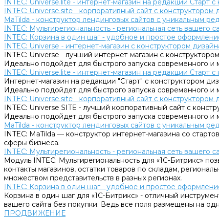
INTEC: Universe.lite - интернет-магазин на редакции Старт 
INTEC: Universe.site - корпоративный сайт с конструктором 
MaTilda - конструктор лендинговых сайтов с уникальным р
INTEC: Мультирегиональность - региональная сеть вашего 
INTEC: Корзина в один шаг - удобное и простое оформление
INTEC: Universe - интернет-магазин с конструктором дизайн
INTEC: Universe - лучший интернет-магазин с конструктором
Идеально подойдет для быстрого запуска современного и 
INTEC: Universe.lite - интернет-магазин на редакции Старт 
Интернет-магазин на редакции "Старт" с конструктором диза
Идеально подойдет для быстрого запуска современного и 
INTEC: Universe.site - корпоративный сайт с конструктором 
INTEC: Universe SITE - лучший корпоративный сайт с констр
Идеально подойдет для быстрого запуска современного и 
MaTilda - конструктор лендинговых сайтов с уникальным р
INTEC: MaTilda — конструктор интернет-магазина со старт
сферы бизнеса.
INTEC: Мультирегиональность - региональная сеть вашего 
Модуль INTEC: Мультирегиональность для «1С-Битрикс» поз
контакты магазинов, остатки товаров по складам, региональ
множеством представительств в разных регионах.
INTEC: Корзина в один шаг - удобное и простое оформление
Корзина в один шаг для «1С-Битрикс» - отличный инструмен
вашего сайта без покупки. Ведь все поля размещены на одн
ПРОДВИЖЕНИЕ