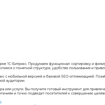
рме 1С-Битрикс. Продумаем функционал: сортировку и фильтр
тимся о понятной структуре, удобстве пользования и привл
кс с мобильной версией и базовой SEO-оптимизацией. Позаб
вой аудитории.
а или услуги. Вы получите готовый инструмент для привлеч
чтениям и точно подведет посетителей к совершению целево
а