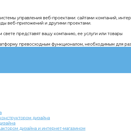
истемы управления веб-проектами: сайтами компаний, интер
нды веб-приложений и другими проектами.
м свете представят вашу компанию, ее услуги или товары
латформу превосходным функционалом, необходимым для раз
а
с конструктором дизайна
дизайна
едактором дизайна и интернет-магазином