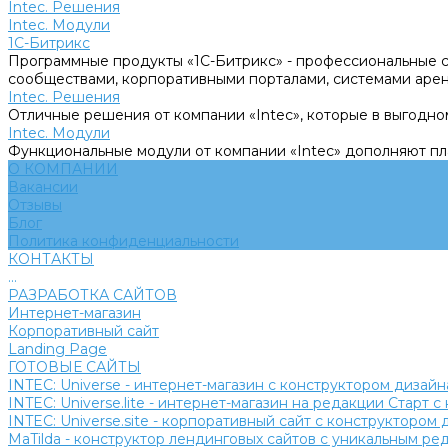
Intec. Решения
Intec. Модули
1С-Битрикс
Программные продукты «1С-Битрикс» - профессиональные с
сообществами, корпоративными порталами, системами аре
Intec. Решения
Отличные решения от компании «Intec», которые в выгодно
Intec. Модули
Функциональные модули от компании «Intec» дополняют п
О КОМПАНИИ
Вакансии
Отзывы
Блог
Политика конфиденциальности
КОНТАКТЫ
...
РАЗРАБОТКА САЙТОВ
Интернет-магазин
Корпоративный сайт
Landing Page
ГОТОВЫЕ САЙТЫ
INTEC: Universe - интернет-магазин с конструктором дизайн
INTEC: Universe.lite - интернет-магазин на редакции Старт 
INTEC: Universe.site - корпоративный сайт с конструктором 
MaTilda - конструктор лендинговых сайтов с уникальным р