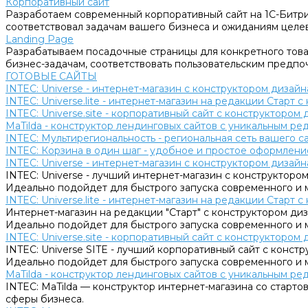
Корпоративный сайт
Разработаем современный корпоративный сайт на 1С-Битри
соответствовал задачам вашего бизнеса и ожиданиям целе
Landing Page
Разрабатываем посадочные страницы для конкретного товар
бизнес-задачам, соответствовать пользовательским предпо
ГОТОВЫЕ САЙТЫ
INTEC: Universe - интернет-магазин с конструктором дизайн
INTEC: Universe.lite - интернет-магазин на редакции Старт 
INTEC: Universe.site - корпоративный сайт с конструктором 
MaTilda - конструктор лендинговых сайтов с уникальным р
INTEC: Мультирегиональность - региональная сеть вашего 
INTEC: Корзина в один шаг - удобное и простое оформление
INTEC: Universe - интернет-магазин с конструктором дизайн
INTEC: Universe - лучший интернет-магазин с конструктором
Идеально подойдет для быстрого запуска современного и 
INTEC: Universe.lite - интернет-магазин на редакции Старт 
Интернет-магазин на редакции "Старт" с конструктором диза
Идеально подойдет для быстрого запуска современного и 
INTEC: Universe.site - корпоративный сайт с конструктором 
INTEC: Universe SITE - лучший корпоративный сайт с констр
Идеально подойдет для быстрого запуска современного и 
MaTilda - конструктор лендинговых сайтов с уникальным р
INTEC: MaTilda — конструктор интернет-магазина со старт
сферы бизнеса.