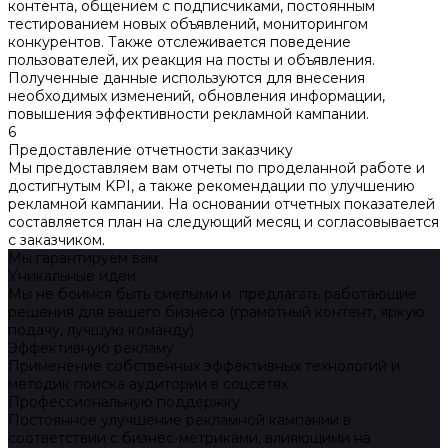
контента, общением с подписчиками, постоянным
тестированием новых объявлений, мониторингом
конкурентов. Также отслеживается поведение
пользователей, их реакция на посты и объявления.
Полученные данные используются для внесения
необходимых изменений, обновления информации,
повышения эффективности рекламной кампании.
6
Предоставление отчетности заказчику
Мы предоставляем вам отчеты по проделанной работе и
достигнутым KPI, а также рекомендации по улучшению
рекламной кампании. На основании отчетных показателей
составляется план на следующий месяц и согласовывается
с заказчиком.
Мы гарантируем вам
Уникальные идеи
Мы не боимся быть смелыми и предлагать работающие
решения для вашего бизнеса (грамотный контент, яркую
подачу, лучшую команду)
Эффективную рекламу
Применение собственных эффективных технологий и
методик поиска аудитории в соцсетях
Профессиональную поддержку
Постоянное улучшение рекламной кампании в
соответствии с бизнес-метриками, влияющими на