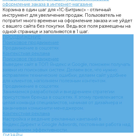
оформление заказа в интернет-магазине
Корзина в один шаг для «1С-Битрикс» - отличный
инструмент для увеличения продаж. Пользователь не
потратит много времени на оформление заказа и не уйдет
с вашего сайта без покупки. Ведь все поля размещены на
одной странице и заполняются в 1 шаг.
ПРОДВИЖЕНИЕ
Поисковое продвижение
Продвижение в соцсетях
Контекстная реклама
Поисковое продвижение
Выведем сайт в ТОП Яндекс и Google, поможем получать
заявки из поисковых систем. Делаем все, что нужно:
исправляем технические ошибки, делаем сайт удобнее
для клиентов, наполняем полезным контентом.
Продвижение в соцсетях
Занимаемся разработкой и внедрением стратегии
присутствия бренда в соцсетях. К этому привлекается
целая команда специалистов, начиная от дизайнера и
заканчивая комьюнити-менеджером.
Контекстная реклама
Настройка и ведение рекламных кампаний в
Яндекс.Директ и Google Adwords, постоянная работа над
повышением эффективности.
ДИЗАЙН