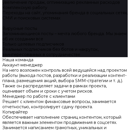
увеличение продаж, оптимизацию рекламных расходов
Комплексную работу
Переходы на сайт, упоминания бренда в социальных сетях,
СМИ и поисковых системах
Вирусные посты
Запоминающиеся посты – мечта любого бренда. Мы знаем
об их создании все
Только целевых подписчиков
Реальных подписчиков без ботов и накруток,
заинтересованных в сотрудничестве
Наша команда
Аккаунт-менеджер
На него возложен контроль всей ведущейся над проектом
работы (выхода постов, разработки и реализации контент-
плана, размещения акций, выбора SMM-стратегии и т. д.).
Также он распределяет задачи в рамках проекта,
оценивает объем и сроки с учетом рисков.
Менеджер по работе с клиентами
Решает с клиентом финансовые вопросы, занимается
отчетностью, контролирует сдачу проекта.
Копирайтер
Обеспечивает наполнение страниц контентом, который
является важным элементом продвижения в соцсетях.
Занимается написанием грамотных, уникальных и