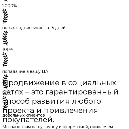
2000%
новых подписчиков за 15 дней
100%
попадание в вашу ЦА
Продвижение в социальных
сетях – это гарантированный
98%
способ развития любого
проекта и привлечения
довольных клиентов
покупателей.
Мы наполним вашу группу информацией, привлечем