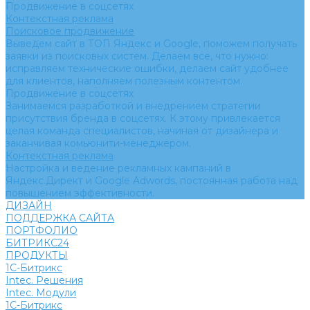
Продвижение в соцсетях
Контекстная реклама
Поисковое продвижение
Выведем сайт в ТОП Яндекс и Google, поможем получать
заявки из поисковых систем. Делаем все, что нужно:
исправляем технические ошибки, делаем сайт удобнее
для клиентов, наполняем полезным контентом.
Продвижение в соцсетях
Занимаемся разработкой и внедрением стратегии
присутствия бренда в соцсетях. К этому привлекается
целая команда специалистов, начиная от дизайнера и
заканчивая комьюнити-менеджером.
Контекстная реклама
Настройка и ведение рекламных кампаний в
Яндекс.Директ и Google Adwords, постоянная работа над
повышением эффективности.
ДИЗАЙН
ПОДДЕРЖКА САЙТА
ПОРТФОЛИО
БИТРИКС24
ПРОДУКТЫ
1С-Битрикс
Intec. Решения
Intec. Модули
1С-Битрикс