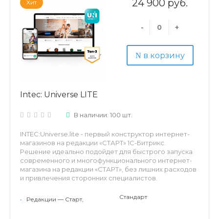
24 900 руб.
Хит
-
+
в корзину
Intec: Universe LITE
В наличии: 100 шт.
INTEC:Universe.lite - первый конструктор интернет-
магазинов на редакции «СТАРТ» 1C-Битрикс.
Решение идеально подойдет для быстрого запуска
современного и многофункционального интернет-
магазина на редакции «СТАРТ», без лишних расходов
и привлечения сторонних специалистов.
Готовое решение INTEC:Universe.lite обладает
Стандарт
•
Редакции — Старт,
широкими функциональными возможностями,
удобным интерфейсом и гибкими настройками