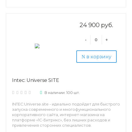
дизайна. Отдельно хотим обратить внимание, что
INTEC:Universe.lite работает на редакции «СТАРТ».
Оно позволяет создавать интернет-магазины в
соответствии с самыми сложными и изысканными
запросами клиентов, под решение обширных
24 900 руб.
маркетинговых и бизнес-задач. INTEC.UniverseLite
универсален и оптимально подходит для создания
интернет-магазина для любой сферы бизнеса, под
-
+
товары любой тематики.
в корзину
Intec: Universe SITE
В наличии: 100 шт.
INTEC:Universe.site - идеально подойдет для быстрого
запуска современного и многофункционального
корпоративного сайта, интернет-магазина на
платформе «1С-Битрикс», без лишних расходов и
привлечения сторонних специалистов.