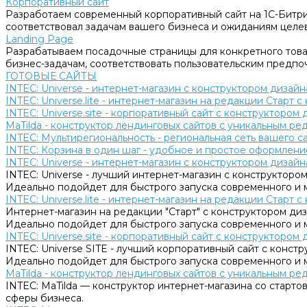
Корпоративный сайт
Разработаем современный корпоративный сайт на 1С-Битри
соответствовал задачам вашего бизнеса и ожиданиям целе
Landing Page
Разрабатываем посадочные страницы для конкретного товар
бизнес-задачам, соответствовать пользовательским предпо
ГОТОВЫЕ САЙТЫ
INTEC: Universe - интернет-магазин с конструктором дизайн
INTEC: Universe.lite - интернет-магазин на редакции Старт 
INTEC: Universe.site - корпоративный сайт с конструктором 
MaTilda - конструктор лендинговых сайтов с уникальным р
INTEC: Мультирегиональность - региональная сеть вашего 
INTEC: Корзина в один шаг - удобное и простое оформление
INTEC: Universe - интернет-магазин с конструктором дизайн
INTEC: Universe - лучший интернет-магазин с конструктором
Идеально подойдет для быстрого запуска современного и 
INTEC: Universe.lite - интернет-магазин на редакции Старт 
Интернет-магазин на редакции "Старт" с конструктором диза
Идеально подойдет для быстрого запуска современного и 
INTEC: Universe.site - корпоративный сайт с конструктором 
INTEC: Universe SITE - лучший корпоративный сайт с констр
Идеально подойдет для быстрого запуска современного и 
MaTilda - конструктор лендинговых сайтов с уникальным р
INTEC: MaTilda — конструктор интернет-магазина со старт
сферы бизнеса.