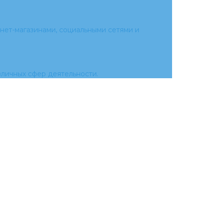
нет-магазинами, социальными сетями и
личных сфер деятельности.