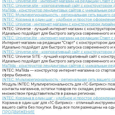
INTEC: Universe.lite - интернет-магазин на редакции Старт 
INTEC: Universe.site - корпоративный сайт с конструктором 
MaTilda - конструктор лендинговых сайтов с уникальным р
INTEC: Мультирегиональность - региональная сеть вашего 
INTEC: Корзина в один шаг - удобное и простое оформление
INTEC: Universe - интернет-магазин с конструктором дизайн
INTEC: Universe - лучший интернет-магазин с конструктором
Идеально подойдет для быстрого запуска современного и 
INTEC: Universe.lite - интернет-магазин на редакции Старт 
Интернет-магазин на редакции "Старт" с конструктором диза
Идеально подойдет для быстрого запуска современного и 
INTEC: Universe.site - корпоративный сайт с конструктором 
INTEC: Universe SITE - лучший корпоративный сайт с констр
Идеально подойдет для быстрого запуска современного и 
MaTilda - конструктор лендинговых сайтов с уникальным р
INTEC: MaTilda — конструктор интернет-магазина со старт
сферы бизнеса.
INTEC: Мультирегиональность - региональная сеть вашего 
Модуль INTEC: Мультирегиональность для «1С-Битрикс» поз
контакты магазинов, остатки товаров по складам, региональ
множеством представительств в разных регионах.
INTEC: Корзина в один шаг - удобное и простое оформление
Корзина в один шаг для «1С-Битрикс» - отличный инструмен
вашего сайта без покупки. Ведь все поля размещены на одн
ПРОДВИЖЕНИЕ