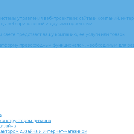
истемы управления веб-проектами: сайтами компаний, интер
нды веб-приложений и другими проектами.
м свете представят вашу компанию, ее услуги или товары
латформу превосходным функционалом, необходимым для раз
а
с конструктором дизайна
дизайна
едактором дизайна и интернет-магазином