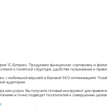
рме 1С-Битрикс. Продумаем функционал: сортировку и фильтр
тимся о понятной структуре, удобстве пользования и привл
кс с мобильной версией и базовой SEO-оптимизацией. Позаб
вой аудитории.
а или услуги. Вы получите готовый инструмент для привлеч
чтениям и точно подведет посетителей к совершению целево
а