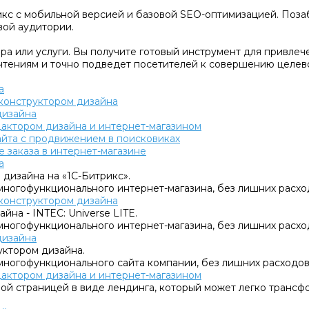
кс с мобильной версией и базовой SEO-оптимизацией. Позаб
вой аудитории.
а или услуги. Вы получите готовый инструмент для привлеч
чтениям и точно подведет посетителей к совершению целево
а
с конструктором дизайна
дизайна
едактором дизайна и интернет-магазином
сайта с продвижением в поисковиках
 заказа в интернет-магазине
а
 дизайна на «1C-Битрикс».
многофункционального интернет-магазина, без лишних расхо
с конструктором дизайна
йна - INTEC: Universe LITE.
многофункционального интернет-магазина, без лишних расхо
дизайна
уктором дизайна.
многофункционального сайта компании, без лишних расходов
едактором дизайна и интернет-магазином
овой страницей в виде лендинга, который может легко тран