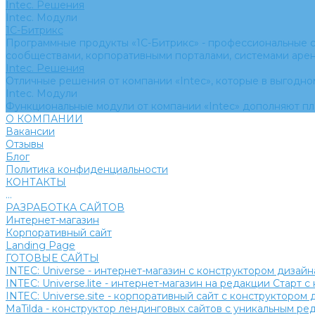
Intec. Решения
Intec. Модули
1С-Битрикс
Программные продукты «1С-Битрикс» - профессиональные с
сообществами, корпоративными порталами, системами аре
Intec. Решения
Отличные решения от компании «Intec», которые в выгодно
Intec. Модули
Функциональные модули от компании «Intec» дополняют п
О КОМПАНИИ
Вакансии
Отзывы
Блог
Политика конфиденциальности
КОНТАКТЫ
...
РАЗРАБОТКА САЙТОВ
Интернет-магазин
Корпоративный сайт
Landing Page
ГОТОВЫЕ САЙТЫ
INTEC: Universe - интернет-магазин с конструктором дизайн
INTEC: Universe.lite - интернет-магазин на редакции Старт 
INTEC: Universe.site - корпоративный сайт с конструктором 
MaTilda - конструктор лендинговых сайтов с уникальным р