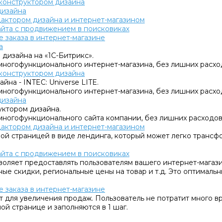
с конструктором дизайна
дизайна
едактором дизайна и интернет-магазином
сайта с продвижением в поисковиках
 заказа в интернет-магазине
а
 дизайна на «1C-Битрикс».
многофункционального интернет-магазина, без лишних расхо
с конструктором дизайна
йна - INTEC: Universe LITE.
многофункционального интернет-магазина, без лишних расхо
дизайна
уктором дизайна.
многофункционального сайта компании, без лишних расходов
едактором дизайна и интернет-магазином
овой страницей в виде лендинга, который может легко тран
сайта с продвижением в поисковиках
воляет предоставлять пользователям вашего интернет-магаз
ные скидки, региональные цены на товар и т.д. Это оптималь
 заказа в интернет-магазине
т для увеличения продаж. Пользователь не потратит много в
ой странице и заполняются в 1 шаг.